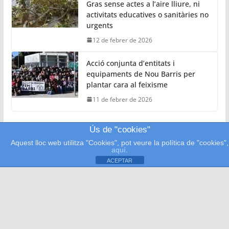
Gras sense actes a l’aire lliure, ni
activitats educatives o sanitàries no
urgents
12 de febrer de 2026
Acció conjunta d’entitats i
equipaments de Nou Barris per
plantar cara al feixisme
11 de febrer de 2026
Ús de "cookies"
Aquest lloc web utilitza "Cookies", pot veure la política de "cookies",
aquí
.
ACEPTAR
Nou Barris Tv